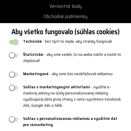
Vernostné body
Obchodné podmienky
Ochrana osobných údajov
Aby všetko fungovalo (súhlas cookies)
Vrátenie a výmena tovaru
Technické
- bez tých to nejde, aby stránky fungovali
Reklamácie
Štatistické
- aby sme vedeli, čo na webe robíte a mohli to
Katalógy a logy
zlepšovať
Blog
Marketingové
- aby sme Vás neobťažovali reklamou
Súhlas s marketingovými aktivitami
- využitie e-
PRODUKTOVÁ PODPORA
mailovej adresy na účely personalizovanej reklamy
využívajúcej dáta prvej strany v rámci systémov Facebook
Veľkostné tabuľky
Ads, Google Ads a Sklik.
Údržba oblečenia
Súhlas s personalizovanou reklamou a využitím dát
Materiály a technológie
pre remarketing