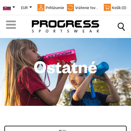
EUR
Prihlásenie
Vrátenie tovaru
Košík
(0)
Ostatné