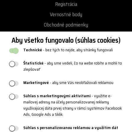
Registrácia
Vernostné body
Obchodné podmienky
Ochrana osobných údajov
Aby všetko fungovalo (súhlas cookies)
Vrátenie a výmena tovaru
Technické
- bez tých to nejde, aby stránky fungovali
Reklamácie
Štatistické
- aby sme vedeli, čo na webe robíte a mohli to
Katalógy a logy
zlepšovať
Blog
Marketingové
- aby sme Vás neobťažovali reklamou
Súhlas s marketingovými aktivitami
- využitie e-
PRODUKTOVÁ PODPORA
mailovej adresy na účely personalizovanej reklamy
využívajúcej dáta prvej strany v rámci systémov Facebook
Veľkostné tabuľky
Ads, Google Ads a Sklik.
Údržba oblečenia
Súhlas s personalizovanou reklamou a využitím dát
Materiály a technológie