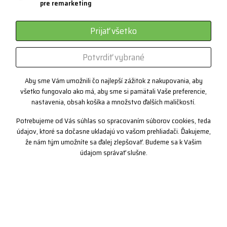
pre remarketing
Systém 3 vrstiev
Prijať všetko
Športové okuliare
Certifikáty
Potvrdiť vybrané
Zákazková výroba
Aby sme Vám umožnili čo najlepší zážitok z nakupovania, aby
všetko fungovalo ako má, aby sme si pamätali Vaše preferencie,
nastavenia, obsah košíka a množstvo ďalších maličkostí.
Kontakt
Potrebujeme od Vás súhlas so spracovaním súborov cookies, teda
+420 382 222 221
údajov, ktoré sa dočasne ukladajú vo vašom prehliadači. Ďakujeme,
že nám tým umožníte sa ďalej zlepšovať. Budeme sa k Vašim
+420 774 968 904
údajom správať slušne.
info@progress-cz.cz
Copyright© 2019 PROGRESS sportswear, Ltd.