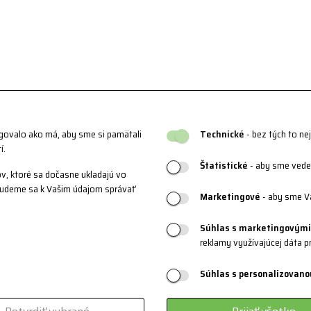
ngovalo ako má, aby sme si pamätali
Technické
- bez tých to ne
í.
Štatistické
- aby sme vedel
v, ktoré sa dočasne ukladajú vo
 Budeme sa k Vašim údajom správať
Marketingové
- aby sme V
Súhlas s marketingovými
reklamy využívajúcej dáta p
Súhlas s personalizovano