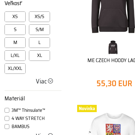
Veľkosť
XS
XS/S
S
S/M
M
L
L/XL
XL
ME CZECH HOODY LA
XL/XXL
Viac
55,30 EUR
Materiál
3M™ Thinsulate™
4 WAY STRETCH
BAMBUS