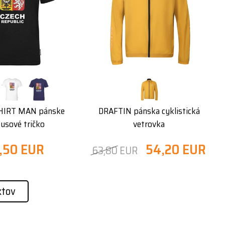
HIRT MAN pánske
DRAFTIN pánska cyklistická
sové tričko
vetrovka
,50 EUR
54,20 EUR
63,80 EUR
ktov