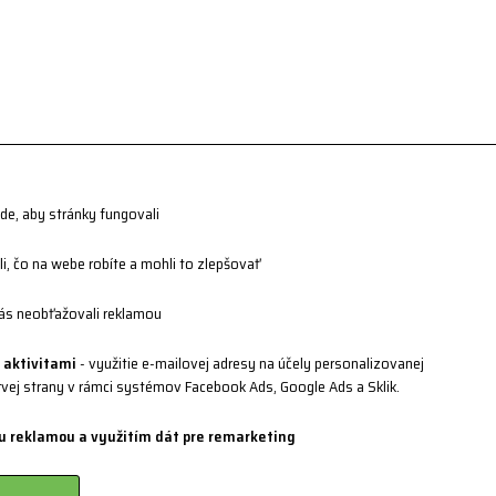
jde, aby stránky fungovali
i, čo na webe robíte a mohli to zlepšovať
ás neobťažovali reklamou
 aktivitami
- využitie e-mailovej adresy na účely personalizovanej
rvej strany v rámci systémov Facebook Ads, Google Ads a Sklik.
u reklamou a využitím dát pre remarketing