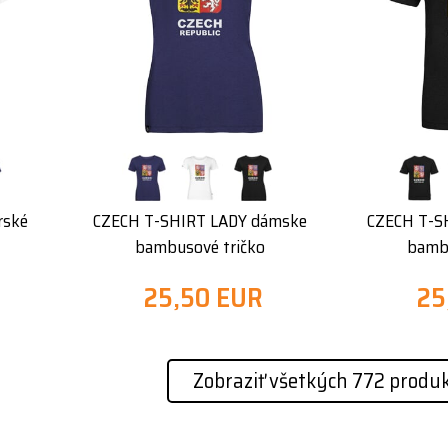
rské
CZECH T-SHIRT LADY dámske
CZECH T-S
bambusové tričko
bambu
25,50 EUR
25
Zobraziť všetkých 772 produ